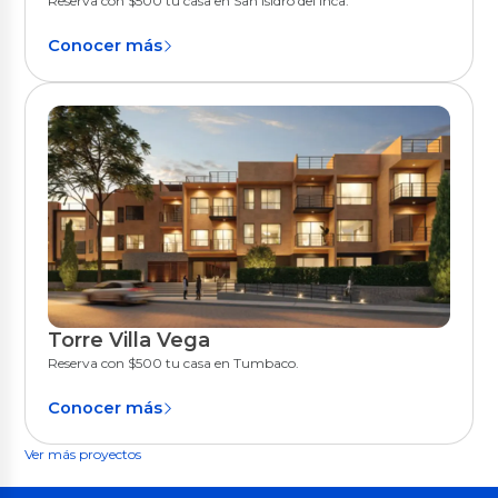
Reserva con $500 tu casa en San Isidro del Inca.
Conocer más
Torre Villa Vega
Quito
Reserva con $500 tu casa en Tumbaco.
Conocer más
Ver más proyectos