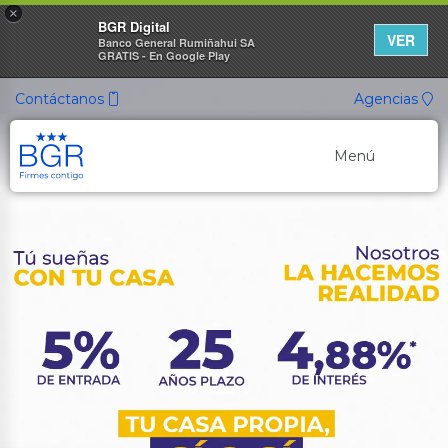
×
BGR Digital
VER
Banco General Rumiñahui SA
GRATIS - En Google Play
Contáctanos
Agencias
Menú
Banca Personal
Banca Empresarial
Canales de Atención
Cuentas Ahorro
Nuevo
Cuenta ON
Cuenta de Ahorros
Cuenta Ahorro Listo
Cuenta Ahorro Propósito