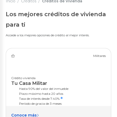
Inicio
Multidestino Civil
Créditos
Créditos de Vivienda
Multidestino Militares
Los mejores créditos de vivienda
Créditos de Consolidación
para ti
Consolidación de Deudas
Créditos en Línea
Accede a los mejores opciones de crédito al mejor interés.
Créditos en Línea
Simuladores
Militares
Simulador de Crédito
Crédito vivienda
Tu Casa Militar
Inversiones Rentaplazos
Hasta 90% del valor del inmueble
Plazo máximo hasta 20 años
BGR Rentaplazos
*
Tasa de interés desde 7.40%
Invierte en Línea
Período de gracia de 3 meses
Inversión Preferencial
Conoce más