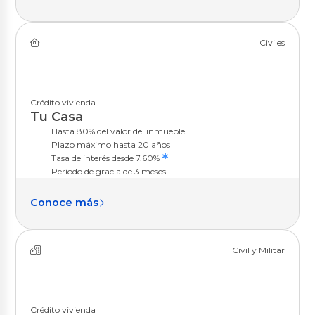
BGR Invierte
Servicios
Civiles
Seguros
Transferencias
Crédito vivienda
Pago de servicios
Tu Casa
Oportuna Visa Debit
Hasta 80% del valor del inmueble
Pago Colegios Militares
Plazo máximo hasta 20 años
Pago DeUna
*
Tasa de interés desde 7.60%
Período de gracia de 3 meses
Tarjetas de Crédito
Conoce más
BGR Visa
Nuestras Tarjetas
Avance de Efectivo
Civil y Militar
Promociones
Seguros
Canjea tus Millas
Noticias
Crédito vivienda