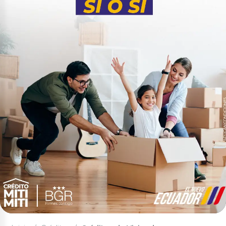
Cuenta Salud
Nuevo
Cuentas Corrientes
Cuenta Corriente
Cuenta Corriente Premium
Créditos Hipotecarios
VIS y VIP
Tu Casa Civil
Tu Casa Militares
Terreno
Renueva Tu Casa
Créditos de Consumo
Inmediato
Consumo
Nuevo
Anticipo de Sueldo en Línea
Nuevo
Fuerzas