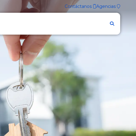
Contáctanos
Agencias
Firmes contigo.
Accede a
TU BGR DIGITAL
INGRESAR
Conoce las
nuevas funcionalidades
de
nuestra nueva BGR Digital