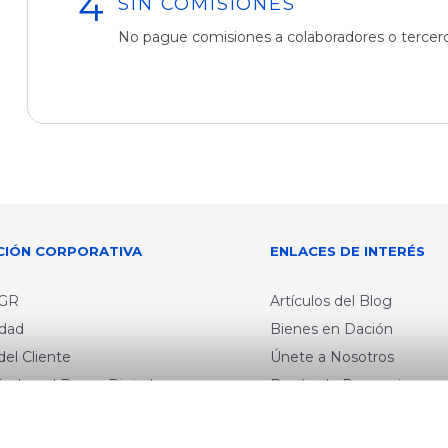
SIN COMISIONES
No pague comisiones a colaboradores o tercero
CIÓN CORPORATIVA
ENLACES DE INTERÉS
BGR
Artículos del Blog
idad
Bienes en Dación
el Cliente
Únete a Nosotros
ón Legal Banca Digital
Buzón de Denuncias
ón Legal Cuenta Digital
Educación Financiera
e Protección de Datos
Tips de Seguridad