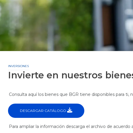
o Civil
o Militares
os
Tarjetas de Crédito
BGR Visa
cias
Nuestras Tarjetas
rvicios
Avance de Efectivo
Visa Debit
Promociones
INVERSIONES
ios Militares
Seguros
Invierte en nuestros biene
na
Canjea tus Millas
Noticias
Consulta aquí los bienes que BGR tiene disponibles para ti, n
DESCARGAR CATÁLOGO
Para ampliar la información descarga el archivo de acuerdo a