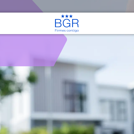
anales de Atención
os Hipotecarios
Créditos de
Consolidación
il
Consolidación de Deudas
litares
Créditos en Línea
u Casa
Créditos en Línea
os de Consumo
Simuladores
Simulador de Crédito
Nuevo
e Sueldo en Línea
uevo