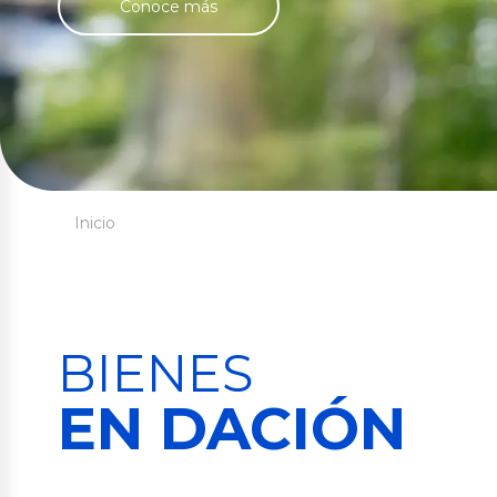
Multidestin
Conoce más
Multidestin
Inversiones
Servici
Rentaplazos
Seguros
Transferen
BGR Rentaplazos
Pago de se
Inicio
Invierte en Línea
Oportuna 
Inversión Preferencial
Pago Coleg
Pago DeU
BGR Invierte
BIENES
EN DACIÓN