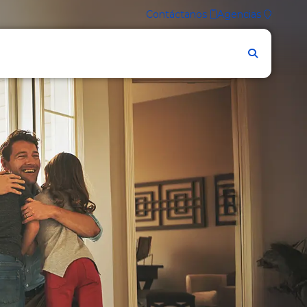
Contáctanos
Agencias
Firmes contigo.
Accede a
TU BGR DIGITAL
INGRESAR
Conoce las
nuevas funcionalidades
de
nuestra nueva BGR Digital