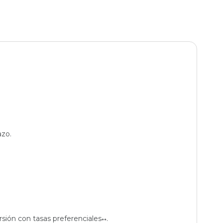
azo.
rsión con tasas preferenciales
.
**