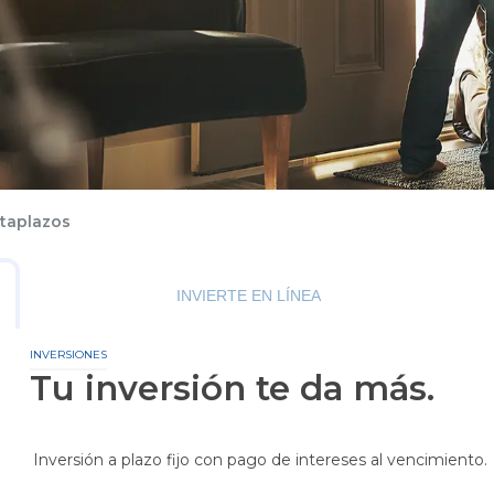
o Civil
o Militares
os
Tarjetas de Crédito
BGR Visa
cias
Nuestras Tarjetas
rvicios
Avance de Efectivo
taplazos
Visa Debit
Promociones
ios Militares
Seguros
na
Canjea tus Millas
INVIERTE EN LÍNEA
Noticias
INVERSIONES
Tu inversión te da más.
Inversión a plazo fijo con pago de intereses al vencimiento.