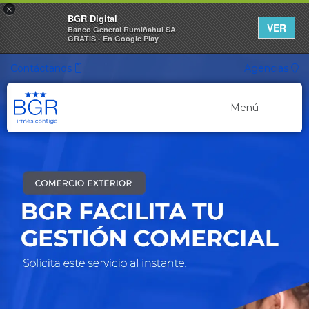
×
BGR Digital
VER
Banco General Rumiñahui SA
GRATIS - En Google Play
Contáctanos
Agencias
Menú
Banca Personal
Banca Empresarial
Canales de Atención
Cuentas Ahorro
Nuevo
Cuenta ON
Cuenta de Ahorros
Cuenta Ahorro Listo
Cuenta Ahorro Propósito