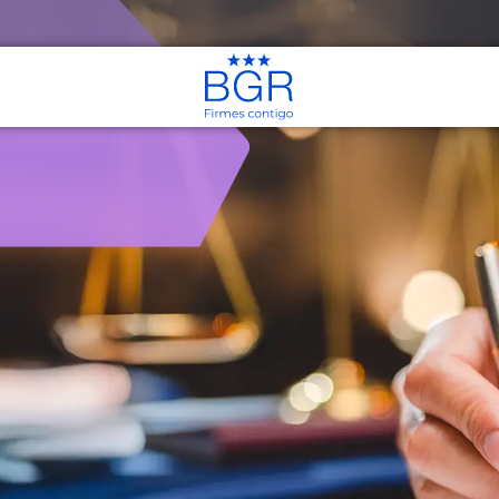
anales de Atención
os Hipotecarios
Créditos de
Consolidación
il
Consolidación de Deudas
litares
Créditos en Línea
u Casa
Créditos en Línea
os de Consumo
Simuladores
Simulador de Crédito
Nuevo
e Sueldo en Línea
uevo