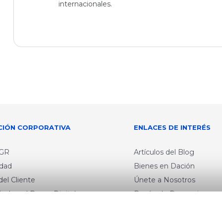
internacionales.
CIÓN CORPORATIVA
ENLACES DE INTERÉS
BGR
Artículos del Blog
idad
Bienes en Dación
el Cliente
Únete a Nosotros
ón Legal Banca Digital
Buzón de Denuncias
ón Legal Cuenta Digital
Educación Financiera
e Protección de Datos
Tips de Seguridad