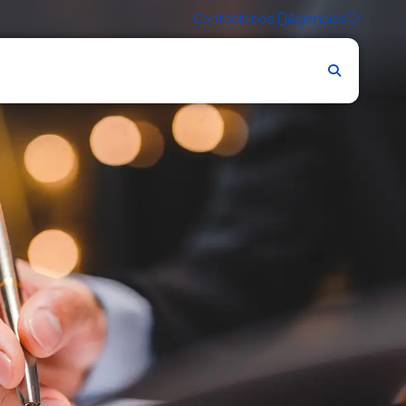
Contáctanos
Agencias
Firmes contigo.
Accede a
TU BGR DIGITAL
INGRESAR
Conoce las
nuevas funcionalidades
de
nuestra nueva BGR Digital