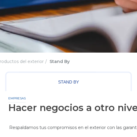
o Civil
o Militares
os
Tarjetas de Crédito
BGR Visa
cias
Nuestras Tarjetas
rvicios
Avance de Efectivo
roductos del exterior
Stand By
Visa Debit
Promociones
ios Militares
Seguros
na
Canjea tus Millas
STAND BY
Noticias
EMPRESAS
Hacer negocios a otro nive
Respaldamos tus compromisos en el exterior con las garantí