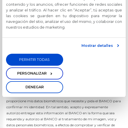
los datos consignados en los correspondientes documentos electrónicos
contenido y los anuncios, ofrecer funciones de redes sociales
o digitales como que si fuere mi firma manuscrita, de conformidad
y analizar el tráfico. Al hacer clic en “Aceptar”, tú aceptas que
con la legislación ecuatoriana.
las cookies se guarden en tu dispositivo para mejorar la
navegación del sitio, analizar el uso del mismo, y colaborar con
Las instrucciones de aceptación de la CUENTA DE AHORROS DIGITAL
nuestros estudios de marketing.
proporcionados por el BANCO a través de este canal electrónico,
constituirán suficiente prueba de mi consentimiento, y de la concesión
al BANCO de las facultades y aprobación para la emisión del producto
Mostrar detalles
solicitado, estos documentos habilitantes serán enviados al correo
electrónico registrado dentro del proceso.
PERMITIR TODAS
TRATAMIENTO DE DATOS BIOMETRICOS:
PERSONALIZAR
La contratación de la CUENTA DE AHORROS DIGITAL, siendo un
medio no presencial, requiere la validación de mi identidad a través de
DENEGAR
fotografías, videos, videoconferencia, imágenes personales, voz, datos,
huella digital, firma digital o electrónica, y en general requiere que
proporcione mis datos biométricos que necesite y pida el BANCO para
confirmar mi identidad. En tal sentido, acepto y expresamente
autorizo entregar esta información al BANCO en la forma que sea
requerida y autorizo al BANCO al tratamiento de mi imagen, voz y
datos personales biométricos, a efectos de comprobar y verificar de