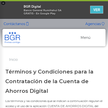
×
BGR Digital
VER
Banco General Rumiñahui SA
GRATIS - En Google Play
Contáctanos
Agencias
Menú
Banca Personal
Inicio
Banca Empresarial
Términos y Condiciones para la
Canales de Atención
Contratación de la Cuenta de
Cuentas Ahorro
Ahorros Digital
Nuevo
Cuenta ON
Cuenta de Ahorros
Los términos y las condiciones que se indican a continuación regulan el
Cuenta Ahorro Listo
acceso y el uso de la aplicación CUENTA DE AHORROS DIGITAL del
Cuenta Ahorro Propósito