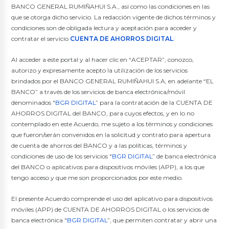
BANCO GENERAL RUMIÑAHUI S.A., así como las condiciones en las
Cuenta Salud
Nuevo
que se otorga dicho servicio. La redacción vigente de dichos términos y
condiciones son de obligada lectura y aceptación para acceder y
Cuentas Corrientes
contratar el servicio
CUENTA DE AHORROS DIGITAL
.
Cuenta Corriente
Al acceder a este portal y al hacer clic en “ACEPTAR”, conozco,
Cuenta Corriente Premium
autorizo y expresamente acepto la utilización de los servicios
brindados por el BANCO GENERAL RUMIÑAHUI S.A, en adelante “EL
Créditos Hipotecarios
BANCO” a través de los servicios de banca electrónica/móvil
denominados "
BGR DIGITAL
” para la contratación de la CUENTA DE
VIS y VIP
AHORROS DIGITAL del BANCO, para cuyos efectos, y en lo no
Tu Casa Civil
contemplado en este Acuerdo, me sujeto a los términos y condiciones
Tu Casa Militares
que fueron/serán convenidos en la solicitud y contrato para apertura
Terreno
de cuenta de ahorros del BANCO y a las políticas, términos y
Renueva Tu Casa
condiciones de uso de los servicios "
BGR DIGITAL
” de banca electrónica
Créditos de Consumo
del BANCO o aplicativos para dispositivos móviles (APP), a los que
tengo acceso y que me son proporcionados por este medio.
Inmediato
Consumo
El presente Acuerdo comprende el uso del aplicativo para dispositivos
Nuevo
Anticipo de Sueldo en Línea
móviles (APP) de CUENTA DE AHORROS DIGITAL o los servicios de
Nuevo
Fuerzas
banca electrónica "
BGR DIGITAL
”, que permiten contratar y abrir una