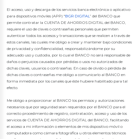
BGR Invierte
El acceso, uso y descarga de los servicios banca electrónica o aplicativo
para dispositivos móviles (APP) "
BGR DIGITAL
” del BANCO que
Servicios
permite contratar la CUENTA DE AHORROS DIGITAL del BANCO,
requiere el uso de claves o contraseñas personales que permiten
Seguros
autenticar todos los accesos y transacciones que se realicen a través de
Transferencias
estos canales, las cuales me obligo a crear y mantener bajo condiciones
Pago de servicios
de privacidad y confidencialidad, responsabilizándome por su
Oportuna Visa Debit
adecuado uso y custodia, por lo cual el BANCO no será responsable de
Pago Colegios Militares
daños o perjuicios causados por pérdidas o usos no autorizados de
Pago DeUna
dichas claves, usuarios o contraseñas. En caso de olvido o pérdida de
dichas claves o contraseñas me obligo a comunicarlo al BANCO en
Tarjetas de Crédito
forma inmediata por los canales que éste hubiere habilitado para tal
efecto.
BGR Visa
Nuestras Tarjetas
Me obligo a proporcionar al BANCO los permisos y autorizaciones
Avance de Efectivo
necesarios que por seguridad sean requeridos por el BANCO para el
Promociones
correcto procedimiento de registro, contratación, acceso y uso de los
Seguros
servicios de CUENTA DE AHORROS DIGITAL del BANCO, facilitando
Canjea tus Millas
el acceso a mi información o elementos de mis dispositivo móvil o
computadora como cámara fotográfica u otros elementos técnicos
Noticias