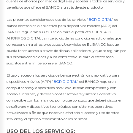
Multidestino Civil
cuenta de ahorros por medios digitales y acceder a todos los servicios y
beneficios que ofrece el BANCO a través de este producto.
Multidestino Militares
Créditos de Consolidación
Las presentes condiciones de uso de los servicios “
BGR DIGITAL
” de
banca electrónica o aplicativo para dispositivos móviles (APP) del
Consolidación de Deudas
BANCO regularán su utilización para el producto CUENTA DE
AHORROS DIGITAL , sin perjuicio de las condiciones adicionales que
Créditos en Línea
correspondan a otros productos y/o servicios de EL BANCO los que
pueda tener acceso a través de dichas aplicaciones, y que se regirán por
Créditos en Línea
sus propias condiciones y a los contratos que para el efecto sean
Simuladores
suscritos entre mi persona y el BANCO.
Simulador de Crédito
El uso y acceso a los servicios de banca electrónica o aplicativo para
dispositivos móviles (APP) "
BGR DIGITAL
” del BANCO requieren
computadores y dispositivos móviles que sean compatibles y con
acceso a internet, y deberán contar software y sistema operativo
Inversiones Rentaplazos
compatible con los mismos, por lo que conozco que deberé disponer
de software y dispositivos tecnológicos con sistemas operativos
BGR Rentaplazos
actualizados a fin de que no se vea afectado el acceso y uso de estos
Invierte en Línea
servicios y el óptimo rendimiento de los mismos.
Inversión Preferencial
USO DEL LOS SERVICIOS: