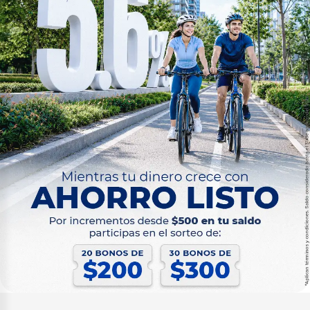
Cuenta Salud
Nuevo
Cuentas Corrientes
Cuenta Corriente
Cuenta Corriente Premium
Créditos Hipotecarios
VIS y VIP
Tu Casa Civil
Tu Casa Militares
Terreno
Renueva Tu Casa
Créditos de Consumo
Inmediato
Consumo
Nuevo
Anticipo de Sueldo en Línea
Nuevo
Fuerzas