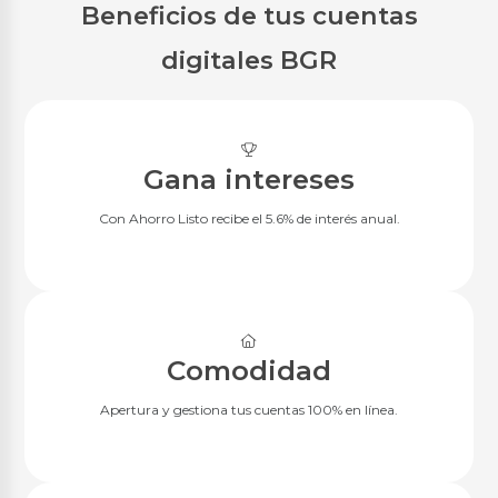
Multidestino Civil
Beneficios de tus cuentas
Multidestino Militares
digitales BGR
Créditos de Consolidación
Consolidación de Deudas
Créditos en Línea
Gana intereses
Créditos en Línea
Con Ahorro Listo recibe el 5.6% de interés anual.
Simuladores
Simulador de Crédito
Comodidad
Inversiones Rentaplazos
Apertura y gestiona tus cuentas 100% en línea.
BGR Rentaplazos
Invierte en Línea
Inversión Preferencial