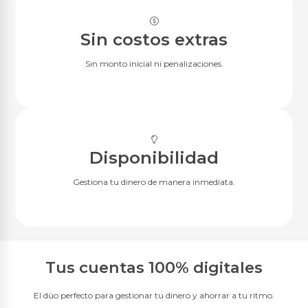
BGR Invierte
Sin costos extras
Servicios
Sin monto inicial ni penalizaciones.
Seguros
Transferencias
Pago de servicios
Oportuna Visa Debit
Pago Colegios Militares
Pago DeUna
Disponibilidad
Tarjetas de Crédito
Gestiona tu dinero de manera inmediata.
BGR Visa
Nuestras Tarjetas
Avance de Efectivo
Promociones
Seguros
Tus cuentas 100% digitales
Canjea tus Millas
El dúo perfecto para gestionar tu dinero y ahorrar a tu ritmo.
Noticias