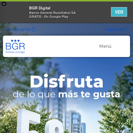
×
BGR Digital
VER
Banco General Rumiñahui SA
GRATIS - En Google Play
Contáctanos
Agencias
Menú
Banca Personal
Banca Empresarial
Canales de Atención
Cuentas Ahorro
Nuevo
Cuenta ON
Cuenta de Ahorros
Cuenta Ahorro Listo
Cuenta Ahorro Propósito