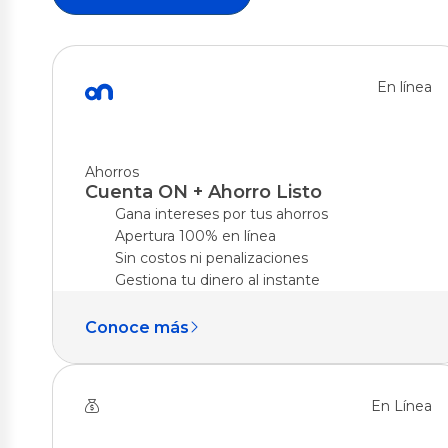
Multidestin
Multidestin
En línea
Inversiones
Servici
Rentaplazos
Seguros
Ahorros
Transferen
BGR Rentaplazos
Cuenta ON + Ahorro Listo
Pago de se
Invierte en Línea
Gana intereses por tus ahorros
Oportuna 
Inversión Preferencial
Apertura 100% en línea
Pago Coleg
Sin costos ni penalizaciones
Pago DeU
BGR Invierte
Gestiona tu dinero al instante
Conoce más
En Línea