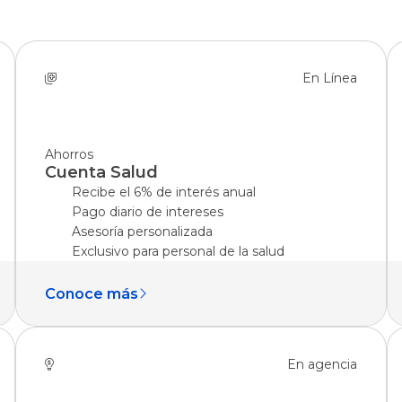
o Civil
o Militares
En Línea
os
Tarjetas de Crédito
BGR Visa
Ahorros
cias
Nuestras Tarjetas
Cuenta Salud
rvicios
Avance de Efectivo
Recibe el 6% de interés anual
Visa Debit
Promociones
Pago diario de intereses
ios Militares
Seguros
Asesoría personalizada
na
Canjea tus Millas
Exclusivo para personal de la salud
Noticias
Conoce más
En agencia