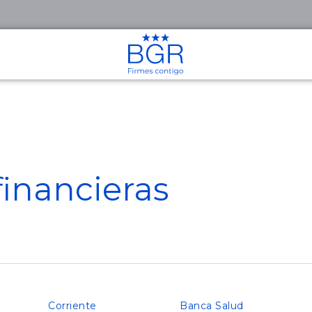
anales de Atención
os Hipotecarios
Créditos de
Consolidación
il
Consolidación de Deudas
litares
financieras
Créditos en Línea
u Casa
Créditos en Línea
os de Consumo
Simuladores
Simulador de Crédito
Nuevo
e Sueldo en Línea
uevo
Corriente
Banca Salud