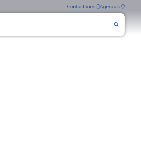
Contáctanos
Agencias
Firmes contigo.
Accede a
TU BGR DIGITAL
INGRESAR
Conoce las
nuevas funcionalidades
de
nuestra nueva BGR Digital