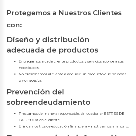
Cuenta Salud
Nuevo
Protegemos a Nuestros Clientes
Cuentas Corrientes
con:
Cuenta Corriente
Diseño y distribución
Cuenta Corriente Premium
adecuada de productos
Créditos Hipotecarios
Entregamos a cada cliente productos y servicios acorde a sus
VIS y VIP
necesidades.
Tu Casa Civil
No presionamos al cliente a adquirir un producto que no desea
Tu Casa Militares
o no necesita.
Terreno
Renueva Tu Casa
Prevención del
Créditos de Consumo
sobreendeudamiento
Inmediato
Prestamos de manera responsable, sin ocasionar ESTRÉS DE
Consumo
LA DEUDA en el cliente.
Nuevo
Anticipo de Sueldo en Línea
Brindamos tips de educación financiera y motivamos al ahorro.
Nuevo
Fuerzas