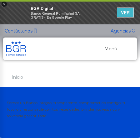
×
BGR Digital
VER
Banco General Rumiñahui SA
GRATIS - En Google Play
Contáctanos
Agencias
Menú
Banca Personal
Inicio
Banca Empresarial
Canales de Atención
Somos un Banco íntegro, transparente, comprometido contigo, tu
Cuentas Ahorro
futuro y responsable con tus necesidades; brindamos respaldo y
solvencia garantizada.
Nuevo
Cuenta ON
Cuenta de Ahorros
Cuenta Ahorro Listo
Cuenta Ahorro Propósito