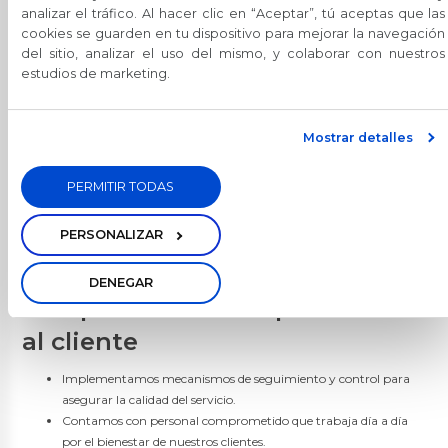
cliente
analizar el tráfico. Al hacer clic en “Aceptar”, tú aceptas que las
BGR Invierte
cookies se guarden en tu dispositivo para mejorar la navegación
del sitio, analizar el uso del mismo, y colaborar con nuestros
Nunca entregamos información confidencial de nuestros
Servicios
estudios de marketing.
clientes a personas no autorizadas (familiares y amigos).
Contamos con tecnología de punta para proteger la
Seguros
información y recursos de nuestros clientes.
Transferencias
Mostrar detalles
Pago de servicios
Mecanismos de resolución de
Oportuna Visa Debit
reclamos y quejas
PERMITIR TODAS
Pago Colegios Militares
Pago DeUna
Los clientes tienen derecho de presentar sus quejas y reclamos.
PERSONALIZAR
Contamos con varios canales y mecanismos para presentar sus
Tarjetas de Crédito
quejas y reclamos, las atendemos en el menor tiempo posible.
DENEGAR
BGR Visa
Compromiso con la protección
Nuestras Tarjetas
al cliente
Avance de Efectivo
Promociones
Implementamos mecanismos de seguimiento y control para
Seguros
asegurar la calidad del servicio.
Canjea tus Millas
Contamos con personal comprometido que trabaja día a día
Noticias
por el bienestar de nuestros clientes.