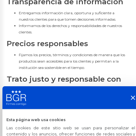
Transparencia de información
Multidestino Civil
Multidestino Militares
Entregamos información clara, oportuna y suficiente a
Créditos de Consolidación
nuestros clientes para que tomen decisiones informadas.
Informamos de los derechos y responsabilidades de nuestros
Consolidación de Deudas
clientes.
Créditos en Línea
Precios responsables
Créditos en Línea
Fijamos los precios, términos y condiciones de manera que los
productos sean accesibles para los clientes y permitan a la
Simuladores
institución sea sostenible en el tiempo.
Simulador de Crédito
Trato justo y responsable con
el cliente
Inversiones Rentaplazos
La cordialidad y el respeto a los clientes es una responsabilidad
de todos.
BGR Rentaplazos
El personal no usará técnicas de intimidación al cliente en
Invierte en Línea
ninguna circunstancia.
Esta página web usa cookies
Las cookies de este sitio web se usan para personalizar el
Privacidad de los datos del
Inversión Preferencial
contenido y los anuncios, ofrecer funciones de redes sociales y