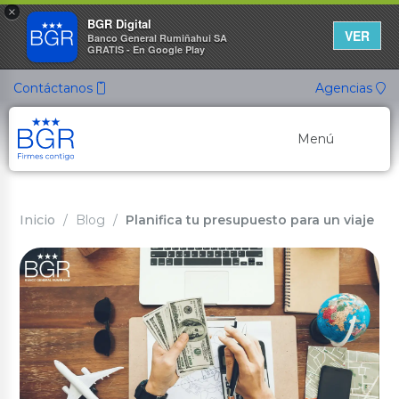
×
BGR Digital
VER
Banco General Rumiñahui SA
GRATIS - En Google Play
Contáctanos
Agencias
Menú
Banca Personal
Inicio
Blog
Planifica tu presupuesto para un viaje
Banca Empresarial
Canales de Atención
Cuentas Ahorro
Nuevo
Cuenta ON
Cuenta de Ahorros
Cuenta Ahorro Listo
Cuenta Ahorro Propósito