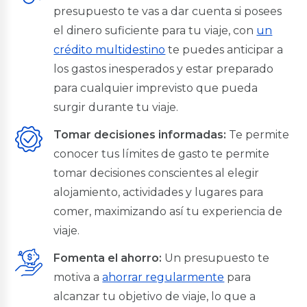
presupuesto te vas a dar cuenta si posees
BGR Invierte
el dinero suficiente para tu viaje, con
un
Servicios
crédito multidestino
te puedes anticipar a
los gastos inesperados y estar preparado
Seguros
Transferencias
para cualquier imprevisto que pueda
Pago de servicios
surgir durante tu viaje.
Oportuna Visa Debit
Pago Colegios Militares
Tomar decisiones informadas:
Te permite
Pago DeUna
conocer tus límites de gasto te permite
tomar decisiones conscientes al elegir
Tarjetas de Crédito
alojamiento, actividades y lugares para
BGR Visa
comer, maximizando así tu experiencia de
Nuestras Tarjetas
viaje.
Avance de Efectivo
Promociones
Fomenta el ahorro:
Un presupuesto te
Seguros
motiva a
ahorrar regularmente
para
Canjea tus Millas
alcanzar tu objetivo de viaje, lo que a
Noticias