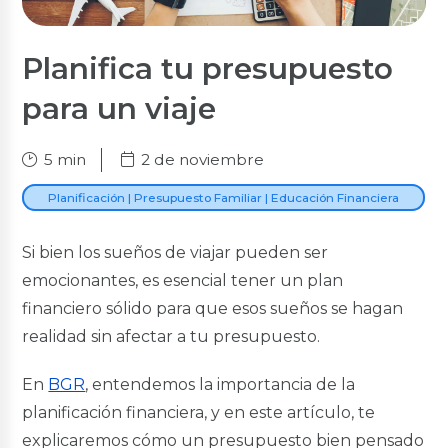
Cuenta Salud
Nuevo
Planifica tu presupuesto
Cuentas Corrientes
para un viaje
Cuenta Corriente
Cuenta Corriente Premium
5 min
2 de noviembre
Créditos Hipotecarios
Planificación | Presupuesto Familiar | Educación Financiera
VIS y VIP
Tu Casa Civil
Tu Casa Militares
Si bien los sueños de viajar pueden ser
Terreno
emocionantes, es esencial tener un plan
Renueva Tu Casa
financiero sólido para que esos sueños se hagan
Créditos de Consumo
realidad sin afectar a tu presupuesto.
Inmediato
En
BGR
, entendemos la importancia de la
Consumo
Nuevo
Anticipo de Sueldo en Línea
planificación financiera, y en este artículo, te
Nuevo
Fuerzas
explicaremos cómo un presupuesto bien pensado