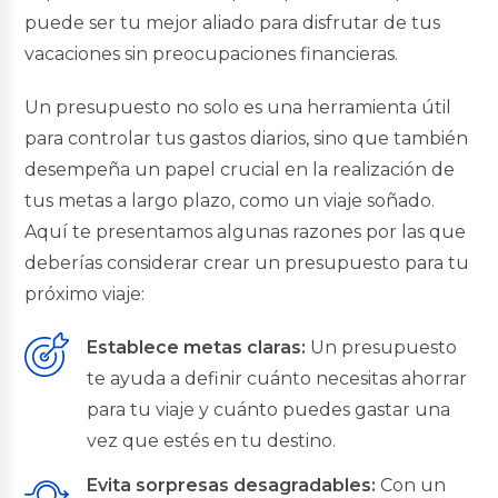
Multidestino Civil
puede ser tu mejor aliado para disfrutar de tus
Multidestino Militares
vacaciones sin preocupaciones financieras.
Créditos de Consolidación
Un presupuesto no solo es una herramienta útil
Consolidación de Deudas
para controlar tus gastos diarios, sino que también
Créditos en Línea
desempeña un papel crucial en la realización de
Créditos en Línea
tus metas a largo plazo, como un viaje soñado.
Simuladores
Aquí te presentamos algunas razones por las que
deberías considerar crear un presupuesto para tu
Simulador de Crédito
próximo viaje:
Establece metas claras:
Un presupuesto
Inversiones Rentaplazos
te ayuda a definir cuánto necesitas ahorrar
para tu viaje y cuánto puedes gastar una
BGR Rentaplazos
Invierte en Línea
vez que estés en tu destino.
Inversión Preferencial
Evita sorpresas desagradables:
Con un