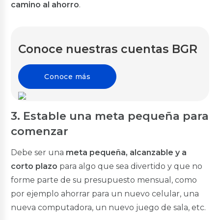
camino al ahorro
.
BGR Invierte
Servicios
Conoce nuestras cuentas BGR
Seguros
Transferencias
Pago de servicios
Conoce más
Oportuna Visa Debit
Pago Colegios Militares
Pago DeUna
3. Estable una meta pequeña para
Tarjetas de Crédito
comenzar
BGR Visa
Debe ser una
meta pequeña, alcanzable y a
Nuestras Tarjetas
corto plazo
para algo que sea divertido y que no
Avance de Efectivo
Promociones
forme parte de su presupuesto mensual, como
Seguros
por ejemplo ahorrar para un nuevo celular, una
Canjea tus Millas
nueva computadora, un nuevo juego de sala, etc.
Noticias