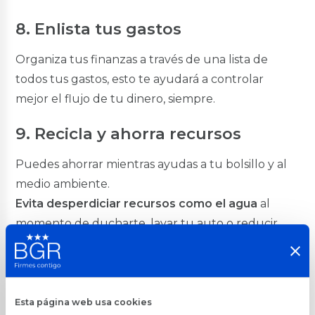
8. Enlista tus gastos
Organiza tus finanzas a través de una lista de
todos tus gastos, esto te ayudará a controlar
mejor el flujo de tu dinero, siempre.
9. Recicla y ahorra recursos
Puedes ahorrar mientras ayudas a tu bolsillo y al
medio ambiente.
Evita desperdiciar recursos como el agua
al
momento de ducharte, lavar tu auto o reducir
consumo de luz hará que tus planillas reduzcan.
De igual manera el
reciclar es una muy buena
opción
, como por ejemplo: comprar ropa de
segunda mano o arreglar un mueble que ya
Esta página web usa cookies