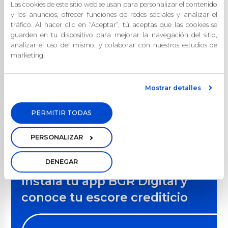
tengas en casa.
Las cookies de este sitio web se usan para personalizar el contenido
y los anuncios, ofrecer funciones de redes sociales y analizar el
tráfico. Al hacer clic en “Aceptar”, tú aceptas que las cookies se
10. Revisa tu progreso
guarden en tu dispositivo para mejorar la navegación del sitio,
mensualmente
analizar el uso del mismo, y colaborar con nuestros estudios de
marketing.
Revisa tus avances de ahorro semanal, mensual
o trimestral
para que puedas comparar tus
Mostrar detalles
avances de ahorro, esto te puede ayudar a llevar
un registro y conocer mejor tu comportamiento
PERMITIR TODAS
financiero.
PERSONALIZAR
DENEGAR
Instala tu app BGR Digital y
conoce tu escore crediticio