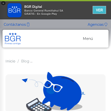
×
BGR Digital
VER
Banco General Rumiñahui SA
GRATIS - En Google Play
Contáctanos
Agencias
Menú
Banca Personal
Inicio
Blog
10 consejos para ahorrar dinero y tener 
Banca Empresarial
Canales de Atención
Cuentas Ahorro
Nuevo
Cuenta ON
Cuenta de Ahorros
Cuenta Ahorro Listo
Cuenta Ahorro Propósito