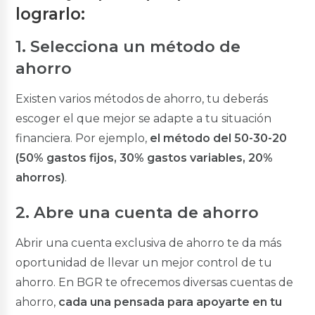
Multidestino Civil
lograrlo:
Multidestino Militares
Créditos de Consolidación
1. Selecciona un método de
ahorro
Consolidación de Deudas
Créditos en Línea
Existen varios métodos de ahorro, tu deberás
escoger el que mejor se adapte a tu situación
Créditos en Línea
financiera. Por ejemplo,
el método del 50-30-20
Simuladores
(50% gastos fijos, 30% gastos variables, 20%
Simulador de Crédito
ahorros)
.
2. Abre una cuenta de ahorro
Inversiones Rentaplazos
Abrir una cuenta exclusiva de ahorro te da más
BGR Rentaplazos
oportunidad de llevar un mejor control de tu
Invierte en Línea
ahorro. En BGR te ofrecemos diversas cuentas de
Inversión Preferencial
ahorro,
cada una pensada para apoyarte en tu