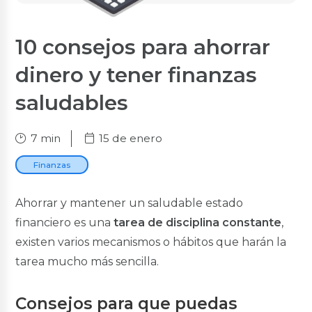
Cuenta Salud
Nuevo
10 consejos para ahorrar
Cuentas Corrientes
dinero y tener finanzas
Cuenta Corriente
Cuenta Corriente Premium
saludables
Créditos Hipotecarios
7 min
15 de enero
VIS y VIP
Tu Casa Civil
Finanzas
Tu Casa Militares
Terreno
Renueva Tu Casa
Ahorrar y mantener un saludable estado
financiero es una
tarea de disciplina constante
,
Créditos de Consumo
existen varios mecanismos o hábitos que harán la
Inmediato
tarea mucho más sencilla.
Consumo
Nuevo
Anticipo de Sueldo en Línea
Nuevo
Fuerzas
Consejos para que puedas