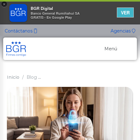
×
BGR Digital
VER
Banco General Rumiñahui SA
GRATIS - En Google Play
Contáctanos
Agencias
Menú
Banca Personal
Inicio
Blog
Seguridad digital: lo que debes saber pa
Banca Empresarial
Canales de Atención
Cuentas Ahorro
Nuevo
Cuenta ON
Cuenta de Ahorros
Cuenta Ahorro Listo
Cuenta Ahorro Propósito