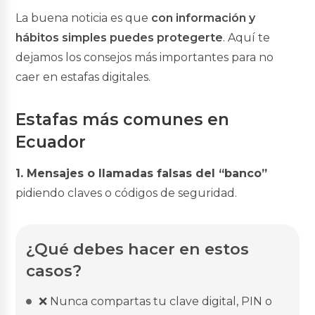
Multidestino Civil
La buena noticia es que
con información y
Multidestino Militares
hábitos simples puedes protegerte
. Aquí te
Créditos de Consolidación
dejamos los consejos más importantes para no
Consolidación de Deudas
caer en estafas digitales.
Créditos en Línea
Estafas más comunes en
Créditos en Línea
Ecuador
Simuladores
Simulador de Crédito
1. Mensajes o llamadas falsas del “banco”
pidiendo claves o códigos de seguridad.
Inversiones Rentaplazos
¿Qué debes hacer en estos
BGR Rentaplazos
casos?
Invierte en Línea
Inversión Preferencial
❌ Nunca compartas tu clave digital, PIN o