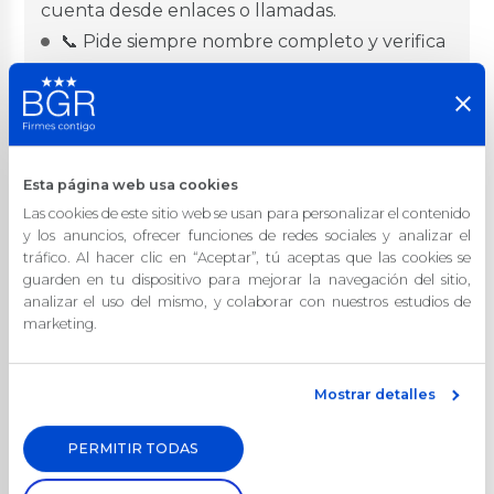
cuenta desde enlaces o llamadas.
📞 Pide siempre nombre completo y verifica
con el banco si esa persona es real.
💡 Recuerda: ningún asesor necesita tus claves
para ayudarte.
Esta página web usa cookies
Las cookies de este sitio web se usan para personalizar el contenido
La seguridad digital no depende solo del banco,
y los anuncios, ofrecer funciones de redes sociales y analizar el
tráfico. Al hacer clic en “Aceptar”, tú aceptas que las cookies se
también de ti.
guarden en tu dispositivo para mejorar la navegación del sitio,
Con atención, información y hábitos simples,
analizar el uso del mismo, y colaborar con nuestros estudios de
marketing.
puedes proteger tu dinero. 💙
Mostrar detalles
PERMITIR TODAS
Instala tu app BGR Digital