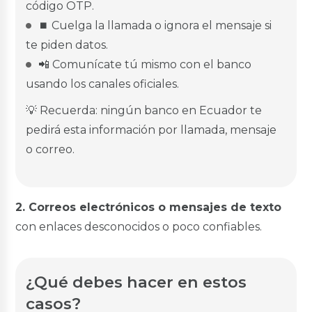
código OTP.
BGR Invierte
⏹ Cuelga la llamada o ignora el mensaje si
Servicios
te piden datos.
📲 Comunícate tú mismo con el banco
Seguros
usando los canales oficiales.
Transferencias
Pago de servicios
💡 Recuerda: ningún banco en Ecuador te
Oportuna Visa Debit
pedirá esta información por llamada, mensaje
Pago Colegios Militares
Pago DeUna
o correo.
Tarjetas de Crédito
BGR Visa
2. Correos electrónicos o mensajes de texto
Nuestras Tarjetas
con enlaces desconocidos o poco confiables.
Avance de Efectivo
Promociones
Seguros
¿Qué debes hacer en estos
Canjea tus Millas
casos?
Noticias