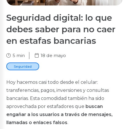
Cuenta Salud
Nuevo
Seguridad digital: lo que
Cuentas Corrientes
debes saber para no caer
Cuenta Corriente
Cuenta Corriente Premium
en estafas bancarias
Créditos Hipotecarios
5 min
18 de mayo
VIS y VIP
Tu Casa Civil
Seguridad
Tu Casa Militares
Terreno
Hoy hacemos casi todo desde el celular:
Renueva Tu Casa
transferencias, pagos, inversiones y consultas
Créditos de Consumo
bancarias. Esta comodidad también ha sido
Inmediato
aprovechada por estafadores que
buscan
Consumo
engañar a los usuarios a través de mensajes,
Nuevo
Anticipo de Sueldo en Línea
llamadas o enlaces falsos
.
Nuevo
Fuerzas