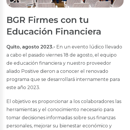
Cuenta Salud
Nuevo
BGR Firmes con tu
Cuentas Corrientes
Educación Financiera
Cuenta Corriente
Cuenta Corriente Premium
Quito, agosto 2023.-
En un evento lúdico llevado
Créditos Hipotecarios
a cabo el pasado viernes 18 de agosto, el equipo
VIS y VIP
de educación financiera y nuestro proveedor
Tu Casa Civil
aliado Positive dieron a conocer el renovado
Tu Casa Militares
Terreno
programa que se desarrollará internamente para
Renueva Tu Casa
este año 2023.
Créditos de Consumo
El objetivo es proporcionar a los colaboradores las
Inmediato
herramientas y el conocimiento necesario para
Consumo
tomar decisiones informadas sobre sus finanzas
Nuevo
Anticipo de Sueldo en Línea
Nuevo
Fuerzas
personales, mejorar su bienestar económico y