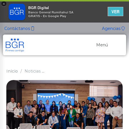
×
BGR Digital
VER
Banco General Rumiñahui SA
GRATIS - En Google Play
Contáctanos
Agencias
Menú
Banca Personal
Inicio
Noticias
BGR Firmes con tu Educación Financi
Banca Empresarial
Canales de Atención
Cuentas Ahorro
Nuevo
Cuenta ON
Cuenta de Ahorros
Cuenta Ahorro Listo
Cuenta Ahorro Propósito