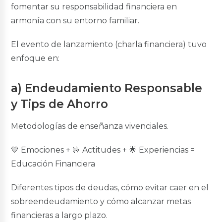
Multidestino Civil
fomentar su responsabilidad financiera en
Multidestino Militares
armonía con su entorno familiar.
Créditos de Consolidación
El evento de lanzamiento (charla financiera) tuvo
Consolidación de Deudas
enfoque en:
Créditos en Línea
Créditos en Línea
a) Endeudamiento Responsable
Simuladores
y Tips de Ahorro
Simulador de Crédito
Metodologías de enseñanza vivenciales.
💙 Emociones + 🤟 Actitudes + 🌟 Experiencias =
Educación Financiera
Inversiones Rentaplazos
BGR Rentaplazos
Diferentes tipos de deudas, cómo evitar caer en el
Invierte en Línea
sobreendeudamiento y cómo alcanzar metas
Inversión Preferencial
financieras a largo plazo.